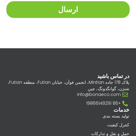
ارسال
در تماس باشید
پلاک 178 جاده Mintian، انجمن فوآن، خیابان Futian، منطقه Futian،
شنژن، گوانگدونگ، چین
info@bonaeco.com
+86 19866149291
خدمات
تولید بسته بندی
کنترل کیفیت
حمل و نقل و تدارکات