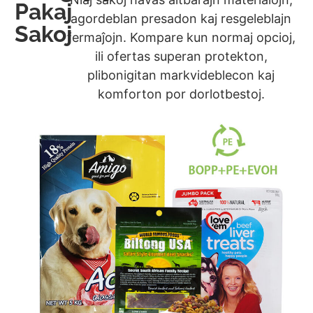
Pakaj
agordeblan presadon kaj resgeleblajn
Sakoj
fermaĵojn. Kompare kun normaj opcioj,
ili ofertas superan protekton,
plibonigitan markvideblecon kaj
komforton por dorlotbestoj.