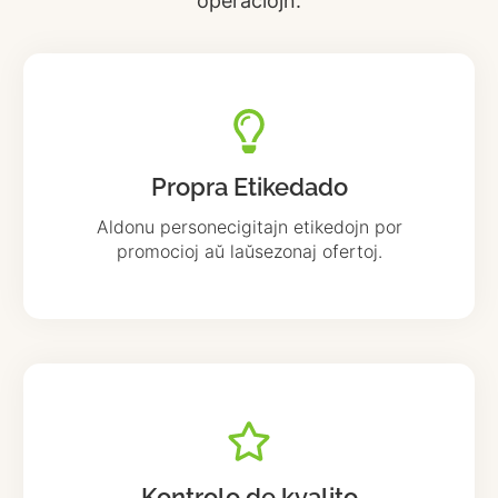
operaciojn.
Propra Etikedado
Aldonu personecigitajn etikedojn por
promocioj aŭ laŭsezonaj ofertoj.
Kontrolo de kvalito