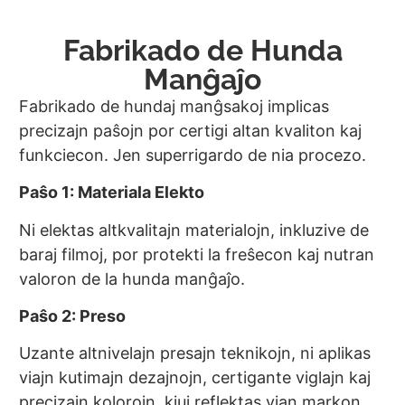
Fabrikado de Hunda
Manĝaĵo
Fabrikado de hundaj manĝsakoj implicas
precizajn paŝojn por certigi altan kvaliton kaj
funkciecon. Jen superrigardo de nia procezo.
Paŝo 1: Materiala Elekto
Ni elektas altkvalitajn materialojn, inkluzive de
baraj filmoj, por protekti la freŝecon kaj nutran
valoron de la hunda manĝaĵo.
Paŝo 2: Preso
Uzante altnivelajn presajn teknikojn, ni aplikas
viajn kutimajn dezajnojn, certigante viglajn kaj
precizajn kolorojn, kiuj reflektas vian markon.