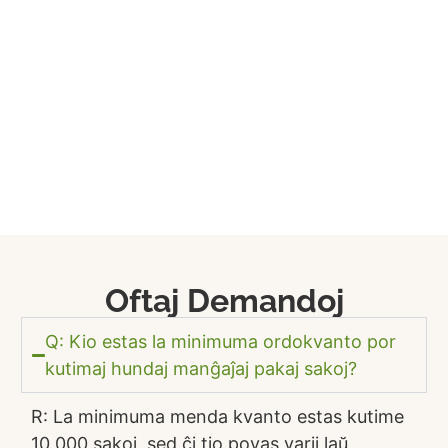
Oftaj Demandoj
Q: Kio estas la minimuma ordokvanto por
kutimaj hundaj manĝaĵaj pakaj sakoj?
R: La minimuma menda kvanto estas kutime
10,000 sakoj, sed ĉi tio povas varii laŭ