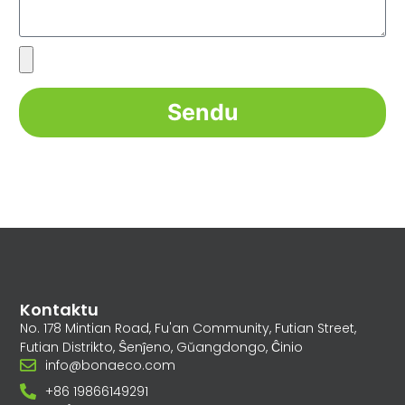
Sendu
Kontaktu
No. 178 Mintian Road, Fu'an Community, Futian Street,
Futian Distrikto, Ŝenĵeno, Gŭangdongo, Ĉinio
info@bonaeco.com
+86 19866149291