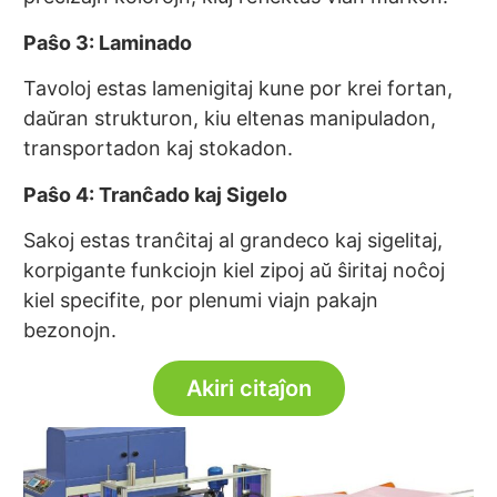
Paŝo 3: Laminado
Tavoloj estas lamenigitaj kune por krei fortan,
daŭran strukturon, kiu eltenas manipuladon,
transportadon kaj stokadon.
Paŝo 4: Tranĉado kaj Sigelo
Sakoj estas tranĉitaj al grandeco kaj sigelitaj,
korpigante funkciojn kiel zipoj aŭ ŝiritaj noĉoj
kiel specifite, por plenumi viajn pakajn
bezonojn.
Akiri citaĵon