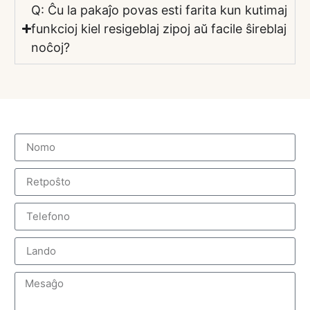
Q: Ĉu la pakaĵo povas esti farita kun kutimaj
funkcioj kiel resigeblaj zipoj aŭ facile ŝireblaj
noĉoj?