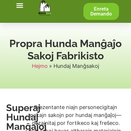
Enreta
Demando
Propra Hunda Manĝaĵo
Sakoj Fabrikisto
Hejmo
»
Hundaj Manĝsakoj
Superaj
Prezentante niajn personecigitajn
Hundaj
pakajn sakojn por hundaj manĝaĵoj—
dezajnitaj por fortikeco kaj freŝeco.
Manĝaĵoj
Niaj sakoj havas altbarajn materialojn,