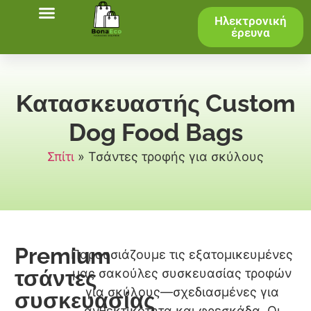
Ηλεκτρονική
έρευνα
Κατασκευαστής Custom
Dog Food Bags
Σπίτι
»
Τσάντες τροφής για σκύλους
Premium
Παρουσιάζουμε τις εξατομικευμένες
τσάντες
μας σακούλες συσκευασίας τροφών
για σκύλους—σχεδιασμένες για
συσκευασίας
ανθεκτικότητα και φρεσκάδα. Οι