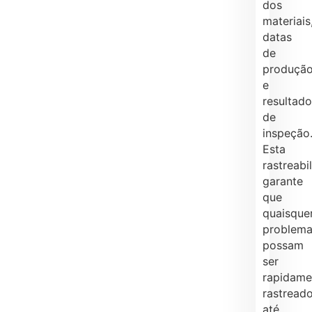
dos
materiais
datas
de
produçã
e
resultad
de
inspeção
Esta
rastreabi
garante
que
quaisque
problem
possam
ser
rapidame
rastread
até