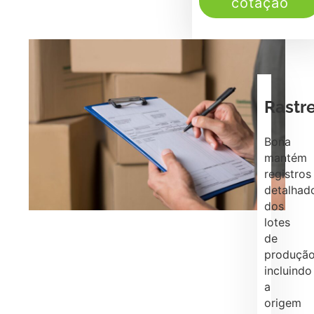
cotação
Rastr
Bona
mantém
registros
detalhad
dos
lotes
de
produção
incluindo
a
origem