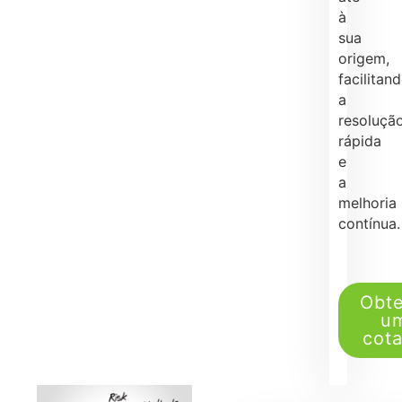
à
sua
origem,
facilitan
a
resoluçã
rápida
e
a
melhoria
contínua.
Obt
u
cot