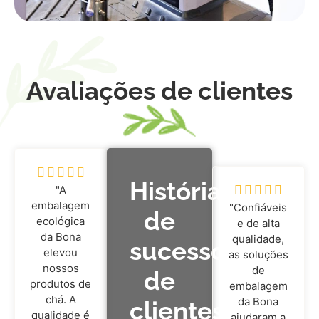
Avaliações de clientes





Histórias
"A





embalagem
"Confiáveis
de
ecológica
e de alta
da Bona
qualidade,
sucesso
elevou
as soluções
nossos
de
de
produtos de
embalagem
chá. A
da Bona
clientes
qualidade é
ajudaram a