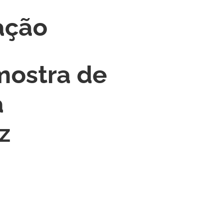
ação
mostra de
a
z