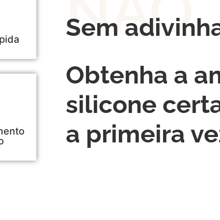
NÃO
Sem adivinh
pida
Obtenha a a
silicone cert
a primeira ve
mento
o