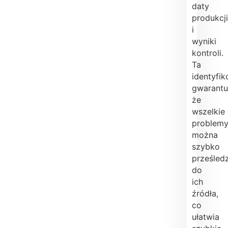
daty
produkcji
i
wyniki
kontroli.
Ta
identyfi
gwarantu
że
wszelkie
problem
można
szybko
prześled
do
ich
źródła,
co
ułatwia