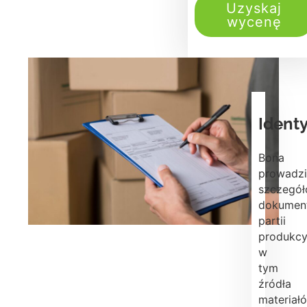
Uzyskaj
wycenę
Ident
Bona
prowadzi
szczegó
dokumen
partii
produkcy
w
tym
źródła
materiał