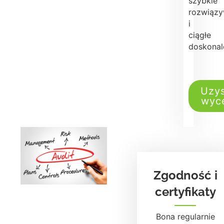
szybkie
rozwiązy
i
ciągłe
doskonal
Uzys
wyc
Zgodność i
certyfikaty
Bona regularnie