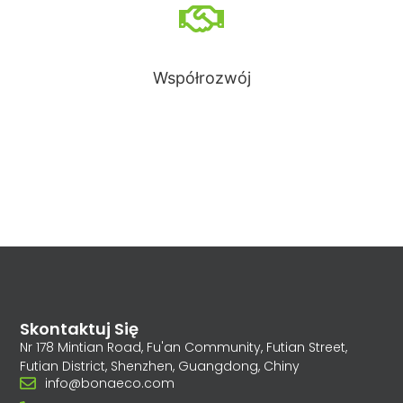
Współrozwój
Skontaktuj Się
Nr 178 Mintian Road, Fu'an Community, Futian Street,
Futian District, Shenzhen, Guangdong, Chiny
info@bonaeco.com