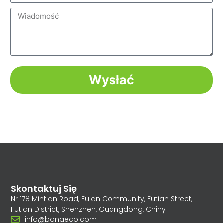
Wysłać
Skontaktuj Się
Nr 178 Mintian Road, Fu'an Community, Futian Street,
Futian District, Shenzhen, Guangdong, Chiny
info@bonaeco.com