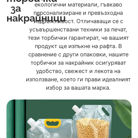
екологични материали, гъвкаво
за
персонализиране и превъзходна
накрайници
издръжливост. Отличаващи се с
усъвършенствани техники за печат,
тези торбички гарантират, че вашият
продукт ще изпъкне на рафта. В
сравнение с други опаковки, нашите
торбички за накрайник осигуряват
удобство, свежест и лекота на
използване, което ги прави идеалният
избор за вашата марка.