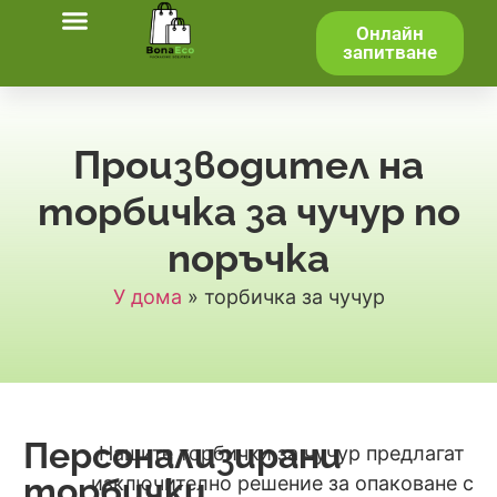
Онлайн
запитване
Производител на
торбичка за чучур по
поръчка
У дома
»
торбичка за чучур
Персонализирани
Нашите торбички за чучур предлагат
торбички
изключително решение за опаковане с