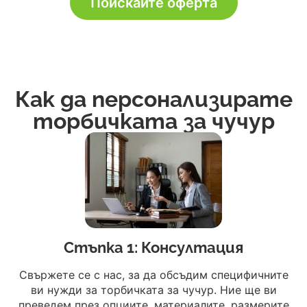
Поискайте оферта
Как да персонализирате
торбичката за чучур
Стъпка 1: Консултация
Свържете се с нас, за да обсъдим специфичните
ви нужди за торбичката за чучур. Ние ще ви
преведем през опциите, материалите, размерите