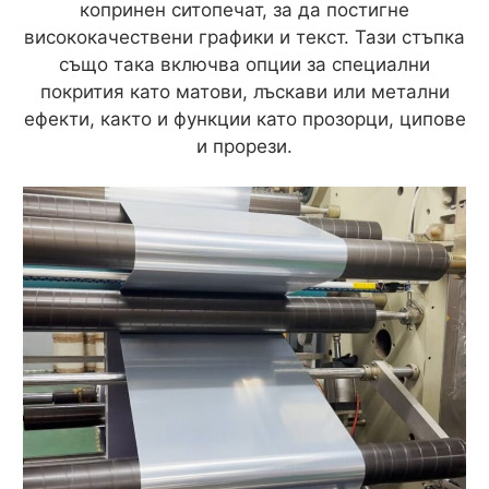
копринен ситопечат, за да постигне
висококачествени графики и текст. Тази стъпка
също така включва опции за специални
покрития като матови, лъскави или метални
ефекти, както и функции като прозорци, ципове
и прорези.