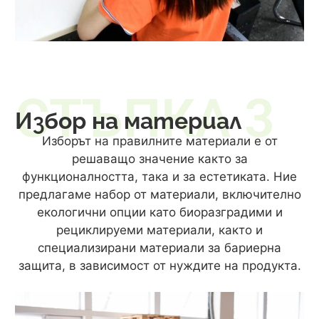
СТЪПКА 3
Избор на материал
Изборът на правилните материали е от
решаващо значение както за
функционалността, така и за естетиката. Ние
предлагаме набор от материали, включително
екологични опции като биоразградими и
рециклируеми материали, както и
специализирани материали за бариерна
защита, в зависимост от нуждите на продукта.