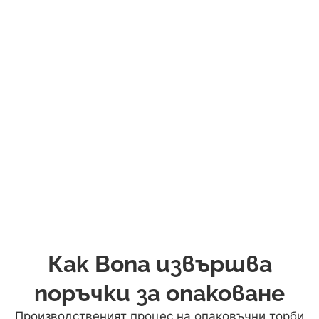
Как Bona извършва
поръчки за опаковане
Производственият процес на опаковъчни торби