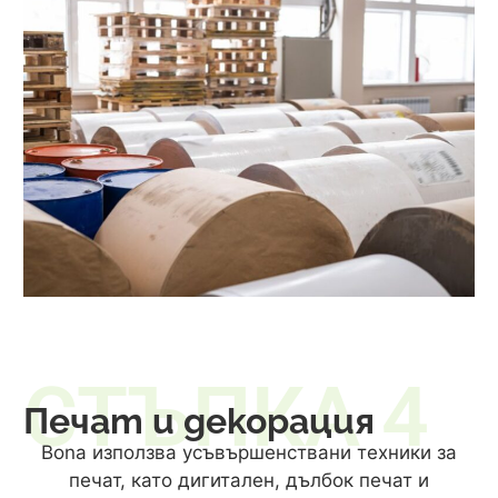
СТЪПКА 4
Печат и декорация
Bona използва усъвършенствани техники за
печат, като дигитален, дълбок печат и