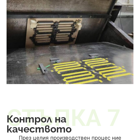
СТЪПКА 7
Контрол на
качеството
През целия производствен процес ние