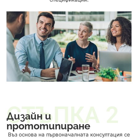
СТЪПКА 2
Дизайн и
прототипиране
Въз основа на първоначалната консултация се