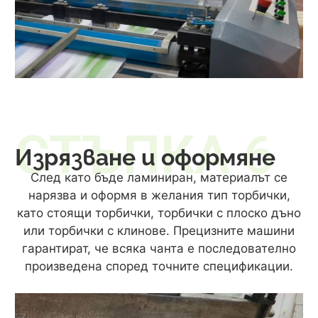
СТЪПКА 6
Изрязване и оформяне
След като бъде ламиниран, материалът се
нарязва и оформя в желания тип торбички,
като стоящи торбички, торбички с плоско дъно
или торбички с клинове. Прецизните машини
гарантират, че всяка чанта е последователно
произведена според точните спецификации.