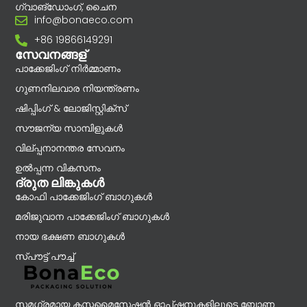
ഗ്വാങ്‌ഡോംഗ്, ചൈന
info@bonaeco.com
+86 19866149291
സേവനങ്ങള്
പാക്കേജിംഗ് നിർമ്മാണം
ഗുണനിലവാര നിയന്ത്രണം
ഷിപ്പിംഗ് & ലോജിസ്റ്റിക്സ്
സൗജന്യ സാമ്പിളുകൾ
വില്പ്പനാനന്തര സേവനം
ഉൽപ്പന്ന വികസനം
ദ്രുത ലിങ്കുകൾ
കോഫി പാക്കേജിംഗ് ബാഗുകൾ
മരിജുവാന പാക്കേജിംഗ് ബാഗുകൾ
നായ ഭക്ഷണ ബാഗുകൾ
സ്പൗട്ട് പൗച്ച്
സമഗ്രമായ കസ്റ്റമൈസേഷൻ ഓപ്ഷനുകളിലൂടെ ബോണ