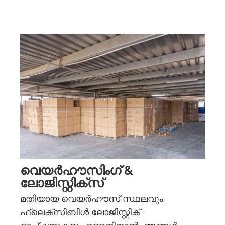
വെയർഹൗസിംഗ് &
ലോജിസ്റ്റിക്സ്
മതിയായ വെയർഹൗസ് സ്ഥലവും
ഫ്ലെക്സിബിൾ ലോജിസ്റ്റിക്