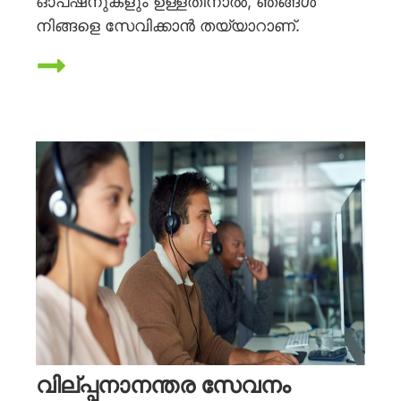
ഓപ്ഷനുകളും ഉള്ളതിനാൽ, ഞങ്ങൾ
നിങ്ങളെ സേവിക്കാൻ തയ്യാറാണ്.
വില്പ്പനാനന്തര സേവനം