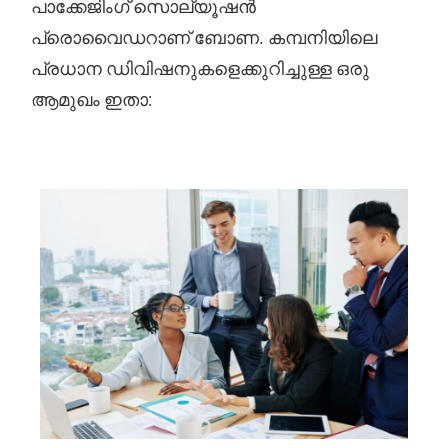
പാക്കേജിംഗ് സൊല്യൂഷൻ
പ്രൊവൈഡറാണ് ബോണ. കമ്പനിയിലെ
പ്രധാന ഡിവിഷനുകളെക്കുറിച്ചുള്ള ഒരു
ആമുഖം ഇതാ: