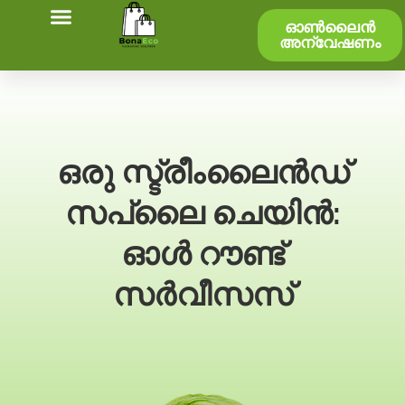
ഓൺലൈൻ
അന്വേഷണം
ഒരു സ്ട്രീംലൈൻഡ്
സപ്ലൈ ചെയിൻ:
ഓൾ റൗണ്ട്
സർവീസസ്