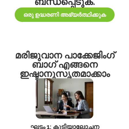
ബന്ധപ്പെടുക.
ഒരു ഉദ്ധരണി അഭ്യർത്ഥിക്കുക
മരിജുവാന പാക്കേജിംഗ്
ബാഗ് എങ്ങനെ
ഇഷ്ടാനുസൃതമാക്കാം
ഘട്ടം 1: കൂടിയാലോചന