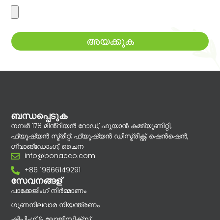
അയക്കുക
ബന്ധപ്പെടുക
നമ്പർ 178 മിൻ്റിയൻ റോഡ്, ഫുയാൻ കമ്മ്യൂണിറ്റി,
ഫ്യൂഷ്യൻ സ്ട്രീറ്റ്, ഫ്യൂഷ്യൻ ഡിസ്ട്രിക്റ്റ്, ഷെൻഷെൻ,
ഗ്വാങ്‌ഡോംഗ്, ചൈന
info@bonaeco.com
+86 19866149291
സേവനങ്ങള്
പാക്കേജിംഗ് നിർമ്മാണം
ഗുണനിലവാര നിയന്ത്രണം
ഷിപ്പിംഗ് & ലോജിസ്റ്റിക്സ്