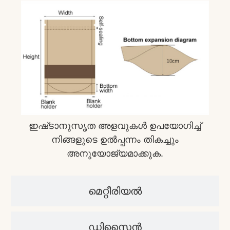
ഇഷ്‌ടാനുസൃത അളവുകൾ ഉപയോഗിച്ച്
നിങ്ങളുടെ ഉൽപ്പന്നം തികച്ചും
അനുയോജ്യമാക്കുക.
മെറ്റീരിയൽ
ഡിസൈൻ