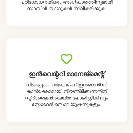
പരിശോധനയ്ക്കും അംഗീകാരത്തിനുമായി
സാമ്പിൾ ബാഗുകൾ സ്വീകരിക്കുക.
ഇൻവെന്ററി മാനേജ്മെന്റ്
നിങ്ങളുടെ പാക്കേജിംഗ് ഇൻവെൻ്ററി
കാര്യക്ഷമമായി നിയന്ത്രിക്കുന്നതിന്
സ്ട്രീംലൈൻ ചെയ്ത ലോജിസ്റ്റിക്സും
സ്റ്റോറേജ് സൊല്യൂഷനുകളും.