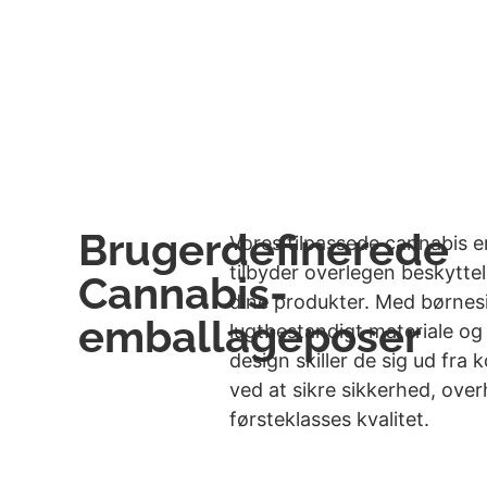
Brugerdefinerede
Vores tilpassede cannabis 
tilbyder overlegen beskyttel
Cannabis-
dine produkter. Med børnesi
emballageposer
lugtbestandigt materiale og
design skiller de sig ud fra
ved at sikre sikkerhed, ove
førsteklasses kvalitet.