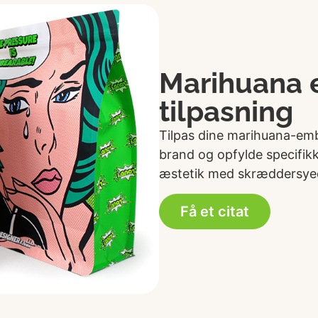
Marihuana 
tilpasning
Tilpas dine marihuana-emba
brand og opfylde specifikk
æstetik med skræddersye
Få et citat