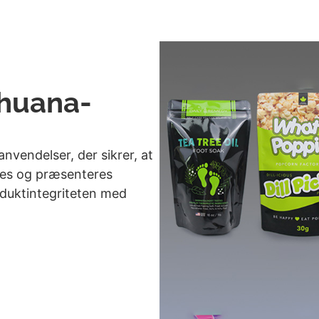
ihuana-
nvendelser, der sikrer, at
res og præsenteres
oduktintegriteten med