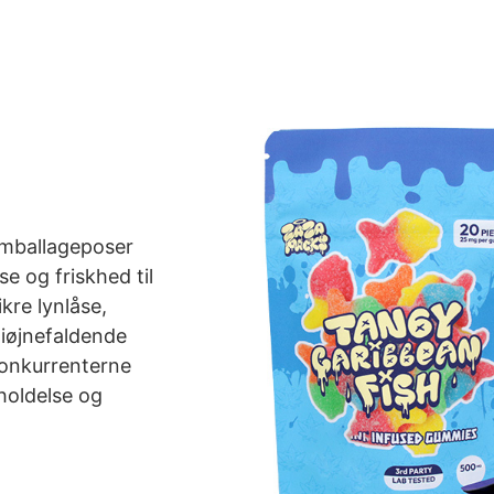
emballageposer
se og friskhed til
kre lynlåse,
 iøjnefaldende
 konkurrenterne
rholdelse og