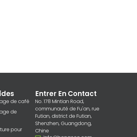
ides
Entrer En Contact
lage de café
No. 178 Mintian Road,
communauté de Fu'an, rue
lage de
Futian, district de Futian,
Shenzhen, Guangdong,
iture pour
Chine