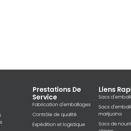
Prestations De
Liens Rap
Service
Sacs d'embal
Fabrication d'emballages
Sacs d'embal
marijuana
Contrôle de qualité
s
s
Sacs de nourr
Expédition et logistique
chiens