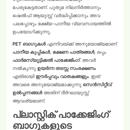
പേരുകേട്ടതാണ്. പുതുമ നിലനിർത്താനും
ഷെൽഫ് ആയുസ്സ് വർദ്ധിപ്പിക്കാനും അവ
പലപ്പോഴും ഭക്ഷ്യ-പാനീയ വ്യവസായത്തിൽ
ഉപയോഗിക്കുന്നു.
PET ബാഗുകൾ
എന്നിവയ്ക്ക് അനുയോജ്യമാണ്
പാനീയ കുപ്പികൾ
,
ഭക്ഷണ പാത്രങ്ങൾ
, ഒപ്പം
ഫാർമസ്യൂട്ടിക്കൽ പാക്കേജിംഗ്
. അവർ
നൽകുന്നു
ഉയർന്ന തടസ്സ സംരക്ഷണം
എതിരായി
ഈർപ്പവും വാതകങ്ങളും
. ഇത്
അവരെ അനുയോജ്യമാക്കുന്നു
സെൻസിറ്റീവ്
ഉൽപ്പന്നങ്ങൾ
അതിന് ദീർഘായുസ്സ്
ആവശ്യമാണ്.
പ്ലാസ്റ്റിക് പാക്കേജിംഗ്
ബാഗുകളുടെ