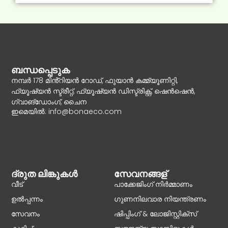
ബന്ധപ്പെടുക
നമ്പർ 178 മിൻ്റിയൻ റോഡ്, ഫുയാൻ കമ്മ്യൂണിറ്റി,
ഫ്യൂഷ്യൻ സ്ട്രീറ്റ്, ഫ്യൂഷ്യൻ ഡിസ്ട്രിക്റ്റ്, ഷെൻഷെൻ,
ഗ്വാങ്‌ഡോംഗ്, ചൈന
ഇമെയിൽ: info@bonaeco.com
ദ്രുത ലിങ്കുകൾ
സേവനങ്ങള്
വീട്
പാക്കേജിംഗ് നിർമ്മാണം
ഉൽപ്പന്നം
ഗുണനിലവാര നിയന്ത്രണം
സേവനം
ഷിപ്പിംഗ് & ലോജിസ്റ്റിക്സ്