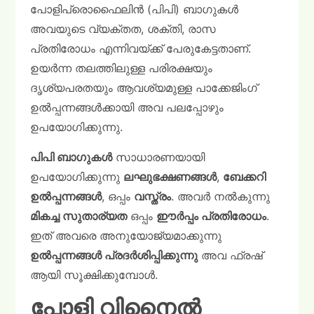
പോളിപ്രൊഫൈലിൻ (പിപി) ബാഗുകൾ
അവയുടെ വ്യക്തത, ശക്തി, രാസ
പ്രതിരോധം എന്നിവയ്ക്ക് പേരുകേട്ടതാണ്.
ഉയർന്ന തലത്തിലുള്ള പരിരക്ഷയും
ദൃശ്യപരതയും ആവശ്യമുള്ള പാക്കേജിംഗ്
ഉൽപ്പന്നങ്ങൾക്കായി അവ പലപ്പോഴും
ഉപയോഗിക്കുന്നു.
പിപി ബാഗുകൾ
സാധാരണയായി
ഉപയോഗിക്കുന്നു
ലഘുഭക്ഷണങ്ങൾ
,
ബേക്കറി
ഉൽപ്പന്നങ്ങൾ
, ഒപ്പം
വസ്ത്രം
. അവർ നൽകുന്നു
മികച്ച സുതാര്യത
ഒപ്പം
ഈർപ്പം പ്രതിരോധം
.
ഇത് അവരെ അനുയോജ്യമാക്കുന്നു
ഉൽപ്പന്നങ്ങൾ പ്രദർശിപ്പിക്കുന്നു
അവ ഫ്രഷ്
ആയി സൂക്ഷിക്കുമ്പോൾ.
പോളി വിനൈൽ