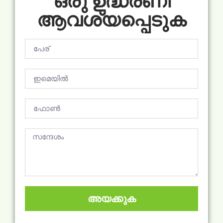
ഒരു ഉദ്ധരണി
ആവശ്യപ്പെടുക
അയക്കുക