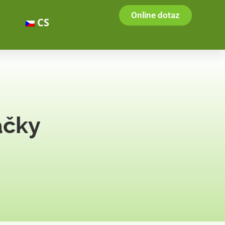
Online dotaz
CS
áčky