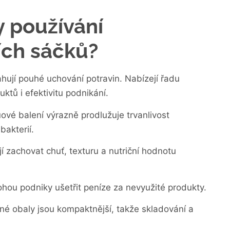
y používání
ích sáčků?
hují pouhé uchování potravin. Nabízejí řadu
ktů i efektivitu podnikání.
uové balení výrazně prodlužuje trvanlivost
akterií.
í zachovat chuť, texturu a nutriční hodnotu
ohou podniky ušetřit peníze za nevyužité produkty.
né obaly jsou kompaktnější, takže skladování a