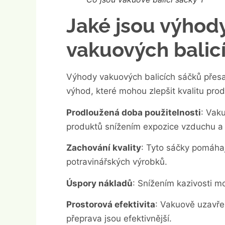
Jaké jsou výhod
vakuových balic
Výhody vakuových balicích sáčků přesa
výhod, které mohou zlepšit kvalitu produ
Prodloužená doba použitelnosti
: Vak
produktů snížením expozice vzduchu a b
Zachování kvality
: Tyto sáčky pomáhaj
potravinářských výrobků.
Úspory nákladů
: Snížením kazivosti m
Prostorová efektivita
: Vakuově uzavře
přeprava jsou efektivnější.