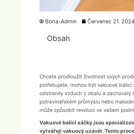
Bona-Admin
Červenec 21. 202
Obsah
Chcete prodloužit životnost svých produ
potřebujete, mohou být vakuové balicí 
odstranily vzduch z obalu a zachovaly č
potravinářském průmyslu nebo maloob
může způsobit revoluci ve vašem podni
Vakuové balicí sáčky jsou specializov
vytvářejí vakuový uzávěr. Tento proc