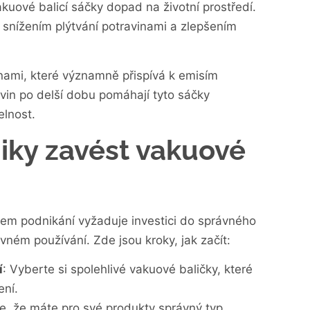
kuové balicí sáčky dopad na životní prostředí.
i snížením plýtvání potravinami a zlepšením
inami, které významně přispívá k emisím
vin po delší dobu pomáhají tyto sáčky
elnost.
ky zavést vakuové
em podnikání vyžaduje investici do správného
ném používání. Zde jsou kroky, jak začít:
í
: Vyberte si spolehlivé vakuové baličky, které
ení.
 se, že máte pro své produkty správný typ