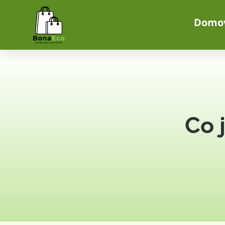
Domo
Co 