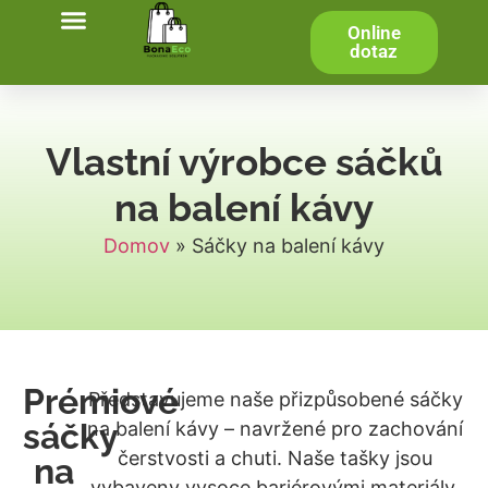
Online
dotaz
Vlastní výrobce sáčků
na balení kávy
Domov
»
Sáčky na balení kávy
Prémiové
Představujeme naše přizpůsobené sáčky
sáčky
na balení kávy – navržené pro zachování
čerstvosti a chuti. Naše tašky jsou
na
vybaveny vysoce bariérovými materiály,