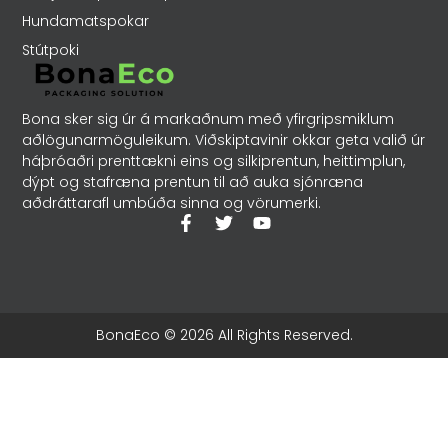
Hundamatspokar
Stútpoki
Bona sker sig úr á markaðnum með yfirgripsmiklum
aðlögunarmöguleikum. Viðskiptavinir okkar geta valið úr
háþróaðri prenttækni eins og silkiprentun, heittimplun,
dýpt og stafræna prentun til að auka sjónræna
aðdráttarafl umbúða sinna og vörumerki.
BonaEco © 2026 All Rights Reserved.