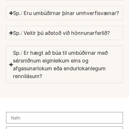
Sp.: Eru umbúðirnar þínar umhverfisvænar?
Sp.: Veitir þú aðstoð við hönnunarferlið?
Sp.: Er hægt að búa til umbúðirnar með
sérsniðnum eiginleikum eins og
afgasunarlokum eða endurlokanlegum
rennilásum?