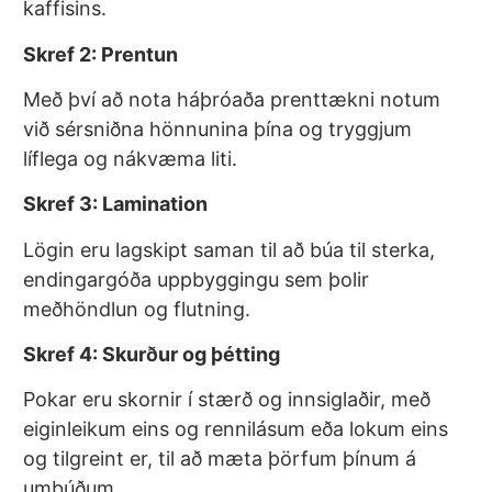
kaffisins.
Skref 2: Prentun
Með því að nota háþróaða prenttækni notum
við sérsniðna hönnunina þína og tryggjum
líflega og nákvæma liti.
Skref 3: Lamination
Lögin eru lagskipt saman til að búa til sterka,
endingargóða uppbyggingu sem þolir
meðhöndlun og flutning.
Skref 4: Skurður og þétting
Pokar eru skornir í stærð og innsiglaðir, með
eiginleikum eins og rennilásum eða lokum eins
og tilgreint er, til að mæta þörfum þínum á
umbúðum.