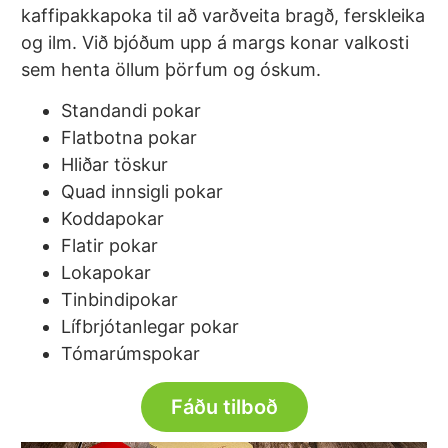
kaffipakkapoka til að varðveita bragð, ferskleika
og ilm. Við bjóðum upp á margs konar valkosti
sem henta öllum þörfum og óskum.
Standandi pokar
Flatbotna pokar
Hliðar töskur
Quad innsigli pokar
Koddapokar
Flatir pokar
Lokapokar
Tinbindipokar
Lífbrjótanlegar pokar
Tómarúmspokar
Fáðu tilboð