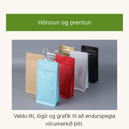
Hönnun og prentun
Veldu liti, lógó og grafík til að endurspegla
vörumerkið þitt.