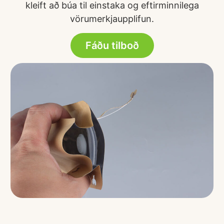
kleift að búa til einstaka og eftirminnilega
vörumerkjaupplifun.
Fáðu tilboð