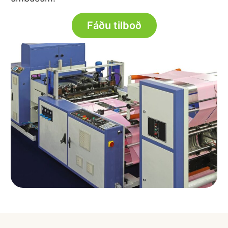
Fáðu tilboð