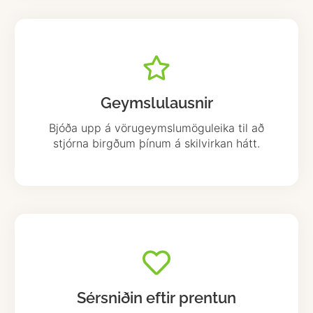
Geymslulausnir
Bjóða upp á vörugeymslumöguleika til að
stjórna birgðum þínum á skilvirkan hátt.
Sérsniðin eftir prentun