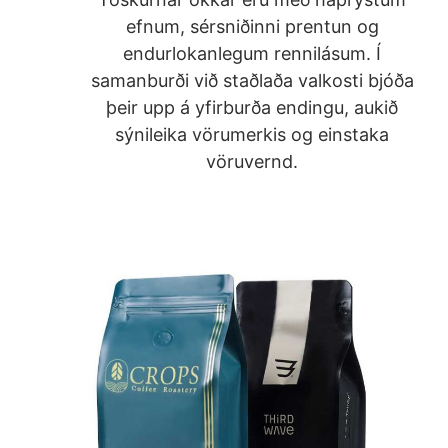
efnum, sérsniðinni prentun og
endurlokanlegum rennilásum. Í
samanburði við staðlaða valkosti bjóða
þeir upp á yfirburða endingu, aukið
sýnileika vörumerkis og einstaka
vöruvernd.