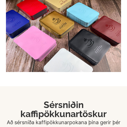
Sérsniðin
kaffipökkunartöskur
Að sérsníða kaffipökkunarpokana þína gerir þér