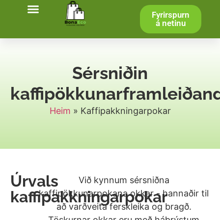
Fyrirspurn
Hafðu samband
á netinu
Sérsniðin
kaffipökkunarframleiðand
Heim
»
Kaffipakkningarpokar
Úrvals
Við kynnum sérsniðna
kaffipakkningarpokar
kaffipökkunarpokana okkar - hannaðir til
að varðveita ferskleika og bragð.
Töskurnar okkar eru með háþrýstum