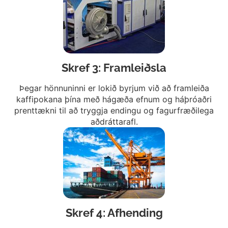
Skref 3: Framleiðsla
Þegar hönnuninni er lokið byrjum við að framleiða
kaffipokana þína með hágæða efnum og háþróaðri
prenttækni til að tryggja endingu og fagurfræðilega
aðdráttarafl.
Skref 4: Afhending