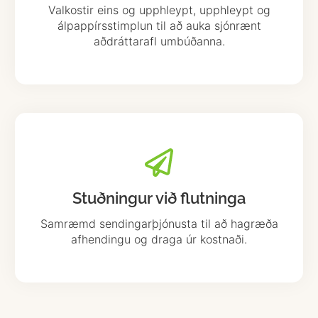
Valkostir eins og upphleypt, upphleypt og
álpappírsstimplun til að auka sjónrænt
aðdráttarafl umbúðanna.
Stuðningur við flutninga
Samræmd sendingarþjónusta til að hagræða
afhendingu og draga úr kostnaði.