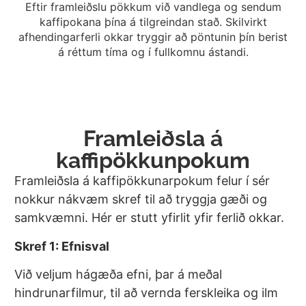
Eftir framleiðslu pökkum við vandlega og sendum
kaffipokana þína á tilgreindan stað. Skilvirkt
afhendingarferli okkar tryggir að pöntunin þín berist
á réttum tíma og í fullkomnu ástandi.
Framleiðsla á
kaffipökkunpokum
Framleiðsla á kaffipökkunarpokum felur í sér
nokkur nákvæm skref til að tryggja gæði og
samkvæmni. Hér er stutt yfirlit yfir ferlið okkar.
Skref 1: Efnisval
Við veljum hágæða efni, þar á meðal
hindrunarfilmur, til að vernda ferskleika og ilm