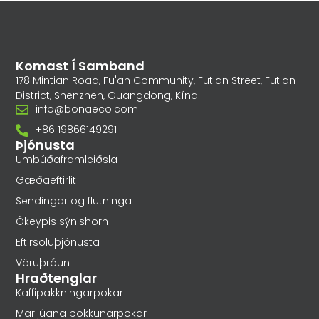
Komast Í Samband
178 Mintian Road, Fu'an Community, Futian Street, Futian
District, Shenzhen, Guangdong, Kína
info@bonaeco.com
+86 19866149291
Þjónusta
Umbúðaframleiðsla
Gæðaeftirlit
Sendingar og flutninga
Ókeypis sýnishorn
Eftirsöluþjónusta
Vöruþróun
Hraðtenglar
Kaffipakkningarpokar
Marijúana pökkunarpokar