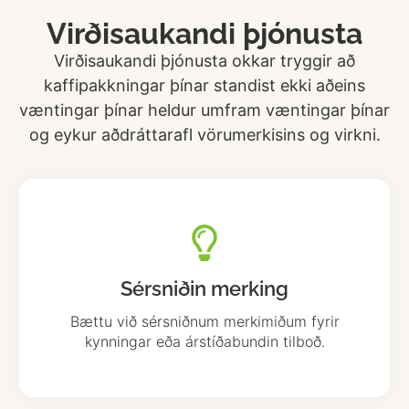
Virðisaukandi þjónusta
Virðisaukandi þjónusta okkar tryggir að
kaffipakkningar þínar standist ekki aðeins
væntingar þínar heldur umfram væntingar þínar
og eykur aðdráttarafl vörumerkisins og virkni.
Sérsniðin merking
Bættu við sérsniðnum merkimiðum fyrir
kynningar eða árstíðabundin tilboð.