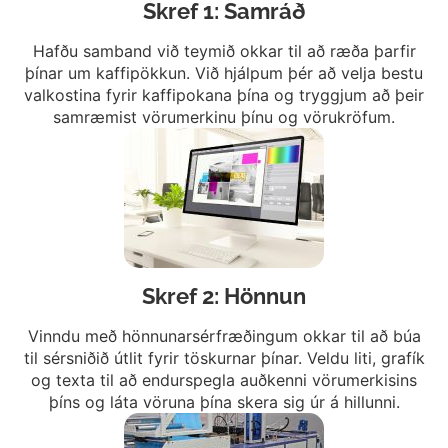
Skref 1: Samráð
Hafðu samband við teymið okkar til að ræða þarfir
þínar um kaffipökkun. Við hjálpum þér að velja bestu
valkostina fyrir kaffipokana þína og tryggjum að þeir
samræmist vörumerkinu þínu og vörukröfum.
Skref 2: Hönnun
Vinndu með hönnunarsérfræðingum okkar til að búa
til sérsniðið útlit fyrir töskurnar þínar. Veldu liti, grafík
og texta til að endurspegla auðkenni vörumerkisins
þíns og láta vöruna þína skera sig úr á hillunni.