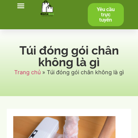
Yêu cầu
Trang chủ
Sản phẩm
Dịch vụ
Liên hệ
trực
tuyến
Túi đóng gói chân
không là gì
Trang chủ
»
Túi đóng gói chân không là gì